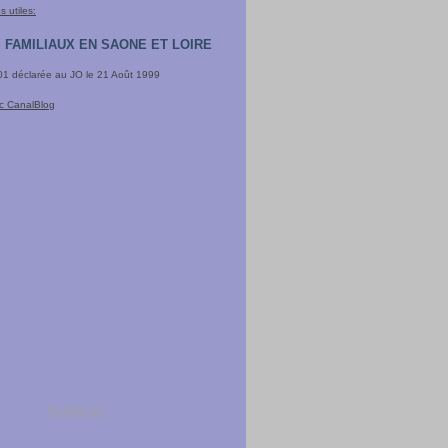
 utiles:
 FAMILIAUX EN SAONE ET LOIRE
901 déclarée au JO le 21 Août 1999
ec CanalBlog
Publicité