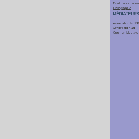
Quelques adresses
bibliographie
MÉDIATEURS
Association loi 1
Accueil du blog
Créer un blog av