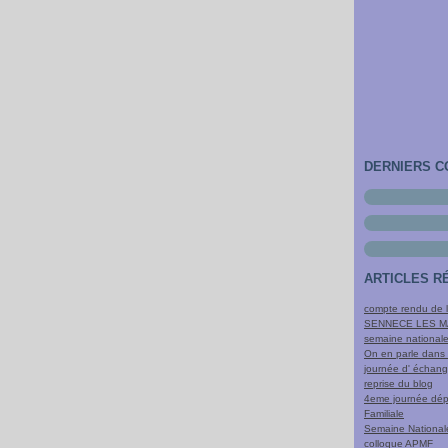
DERNIERS 
ARTICLES R
compte rendu de l
SENNECE LES 
semaine nationale
On en parle dans 
journée d' échang
reprise du blog
4eme journée dépa
Familiale
Semaine Nationale
colloque APMF