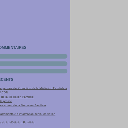
COMMENTAIRES
ÉCENTS
a journée de Promotion de la Médiation Familiale à
MACON
 de la Médiation Familiale
la presse
es autour de la Médiation Familiale
rtementale d'information sur la Médiation
 de la Médiation Familiale