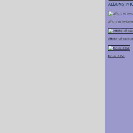
ALBUMS PH
affiche et invita
Affiche Médiateur
forum UDAF