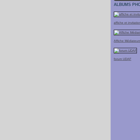
ALBUMS PH
affiche et invita
Affiche Médiateur
forum UDAF