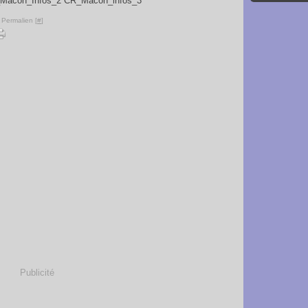
_Macon_Infos_2 CR_Macon_infos_3
 Permalien [
#
]
Publicité