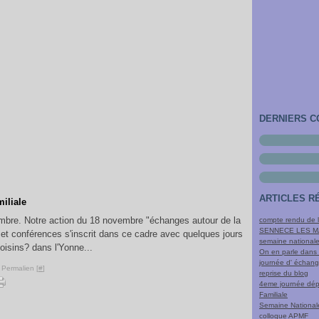
DERNIERS 
ARTICLES R
iliale
embre. Notre action du 18 novembre "échanges autour de la
compte rendu de l
SENNECE LES 
 et conférences s'inscrit dans ce cadre avec quelques jours
semaine nationale
oisins? dans l'Yonne...
On en parle dans 
journée d' échang
 Permalien [
#
]
reprise du blog
4eme journée dépa
Familiale
Semaine Nationale
colloque APMF