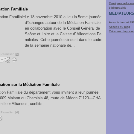
Quelques adresses
bibliographie
ation Familiale
MÉDIATEURS
Le 18 novembre 2010 a lieu la 5eme journée
d'échanges autour de la Médiation Familiale
Association loi 1
Accueil du blog
en collaboration avec le Conseil Général de
Créer un blog av
Saône et Loire et la Caisse d' Allocations Fa
miliales. Cette journée s'inscrit dans le cadre
de la semaine nationale de...
 Permalien [
#
]
ation sur la Médiation Familiale
ion Familiale du département vous invitent à leur journée
il 2009 Maison du Charolais 48, route de Mâcon 71120—CHA
le » Alliances, conflits,...
 Permalien [
#
]