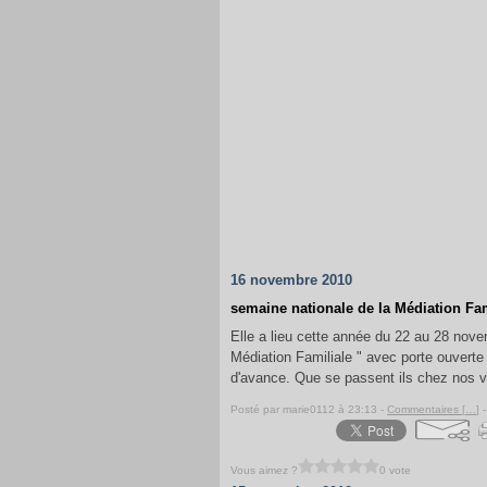
16 novembre 2010
semaine nationale de la Médiation Fam
Elle a lieu cette année du 22 au 28 nov
Médiation Familiale " avec porte ouverte
d'avance. Que se passent ils chez nos v
Posté par marie0112 à 23:13 -
Commentaires [
…
]
-
Vous aimez ?
0 vote