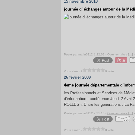
15 novembre 2010
journée d' échanges autour de la Médi
Posté par marie0112 à 22:09 -
Commentaires [
…
]
-
Vous aimez ?
0 vote
26 février 2009
4eme journée départementale d'inform
les Professionnels et Services de Médiat
d’information - conférence Jeudi 2 Avr
ROLLES « Entre les générations : La Famil
Posté par marie0112 à 21:10 -
Commentaires [
…
]
-
Vous aimez ?
0 vote