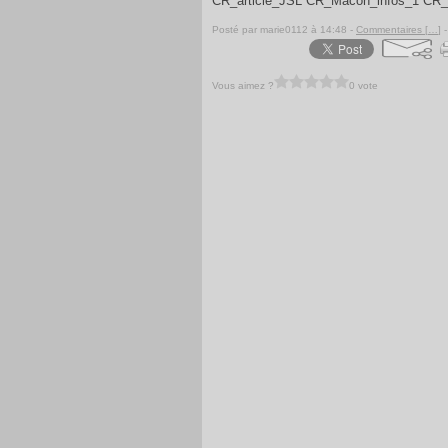
CR_article_JSL CR_Macon_infos_1 CR
Posté par marie0112 à 14:48 -
Commentaires [
…
]
-
Vous aimez ?
0 vote