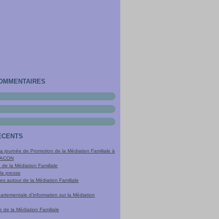
COMMENTAIRES
ÉCENTS
a journée de Promotion de la Médiation Familiale à
MACON
 de la Médiation Familiale
la presse
es autour de la Médiation Familiale
rtementale d'information sur la Médiation
 de la Médiation Familiale